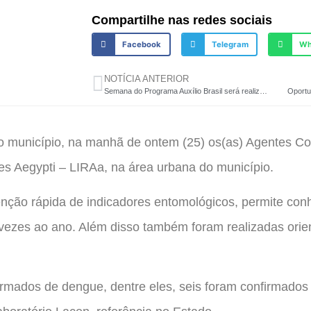
Compartilhe nas redes sociais
Facebook
Telegram
Wh
NOTÍCIA ANTERIOR
Semana do Programa Auxílio Brasil será realizada entre os dias 23 e 27 de maio
o município, na manhã de ontem (25) os(as) Agentes C
s Aegypti – LIRAa, na área urbana do município.
ção rápida de indicadores entomológicos, permite conhe
 vezes ao ano. Além disso também foram realizadas orie
irmados de dengue, dentre eles, seis foram confirmados 