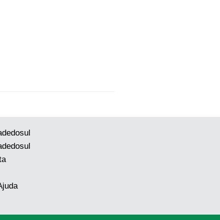
adedosul
adedosul
ta
Ajuda