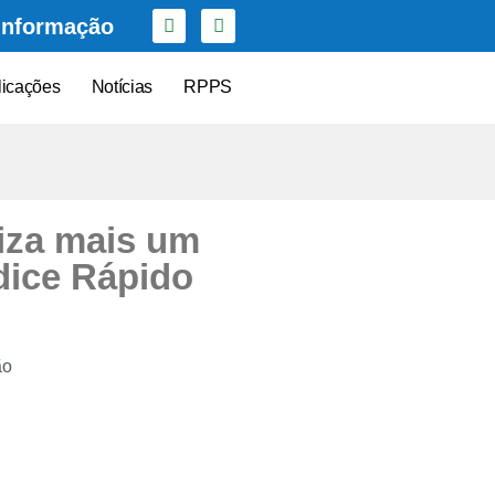
Informação
licações
Notícias
RPPS
liza mais um
dice Rápido
ão