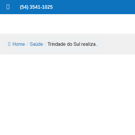
(54) 3541-1025
Home
/
Saúde
/
Trindade do Sul realiza...