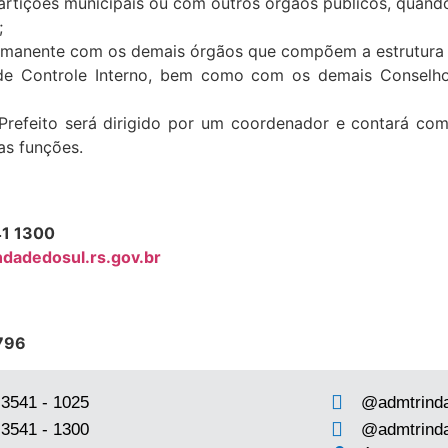
artições municipais ou com outros órgãos públicos, quand
;
rmanente com os demais órgãos que compõem a estrutura a
de Controle Interno, bem como com os demais Conselho
Prefeito será dirigido por um coordenador e contará com
as funções.
41 1300
ndadedosul.rs.gov.br
7796
 3541 - 1025
@admtrind
 3541 - 1300
@admtrind