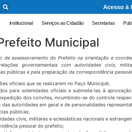
Acesso à 
Institucional
Serviços ao Cidadão
Secretarias
Pub
Prefeito Municipal
o de assessoramento do Prefeito na orientação e coorden
lações governamentais com autoridades civis, militare
cias públicas e pela preparação da correspondência pessoal
es oficiais que se realizarem no Paço Municipal;
dos para solenidades oficiais e submete-las à aprovaçã
xpedição dos convites, incumbindo-se do controle respect
os das autoridades em geral e de personalidades represent
cias públicas;
ades civis, militares e eclesiásticas nacionais e estrangei
ndência pessoal do prefeito;