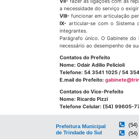
VII-
fazer as ligações com as rep
a necessidade do serviço o exigir
VIII-
funcionar em articulação pe
IX-
articular-se com o Sistema 
integrantes.
Parágrafo único. O Gabinete do 
necessário ao desempenho de su
Contatos do Prefeito
Nome: Odair Adilio Pelicioli
Telefone: 54 3541 1025 / 54 35
E.mail do Prefeito:
gabinete@tri
Contatos do Vice-Prefeito
Nome: Ricardo Pizzi
Telefone Celular: (54) 99605-
(54)
Prefeitura Municipal
de Trindade do Sul
(54)