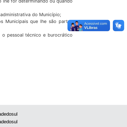
o lhe for determinando ou quando
dministrativa do Município;
s Municipais que lhe são partes
 o pessoal técnico e burocrático
adedosul
adedosul