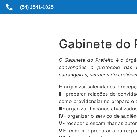
(54) 3541-1025
Gabinete do 
O Gabinete do Prefeito é o órgã
convenções e protocolo nas re
estrangeiras, serviços de audiên
I-
organizar solenidades e recepçõ
II-
preparar relações de convida
como providenciar no preparo e e
III-
organizar fichários atualizad
IV-
organizar o serviço de audiên
V-
receber e encaminhar as autorid
VI-
receber e preparar a correspo