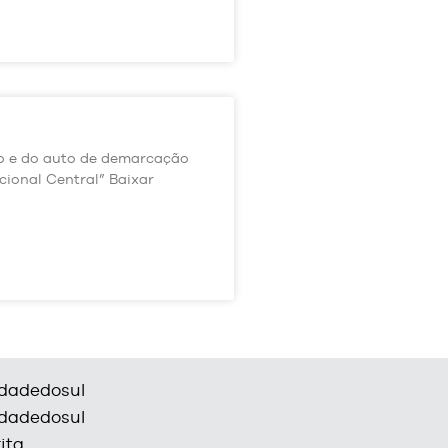
ão e do auto de demarcação
cional Central” Baixar
dadedosul
dadedosul
ita