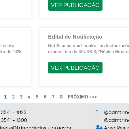
VER PUBLICAÇÃO
Edital de Notificação
rimento
Notificação aos lindeiros da instauraç
ro de 2025.
urbanística da REURB-S, “Núcleo Habita
VER PUBLICAÇÃO
1
2
3
4
5
6
7
8
PRÓXIMO »
 3541 - 1025
@admtrin
 3541 - 1300
@admtrin
inete@trindadedosul.rs.gov.br
Área Restr