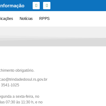
Informação
licações
Notícias
RPPS
himento obrigatório.
cao@trindadedosul.rs.gov.br
)
3541-1025
gunda a sexta-feira, no
das 07:30 às 11:30 h, e no