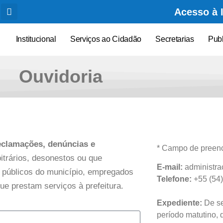
Acesso à 
Institucional
Serviços ao Cidadão
Secretarias
Pub
Ouvidoria
eclamações, denúncias e
* Campo de preenc
itrários, desonestos ou que
E-mail:
administra
es públicos do município, empregados
Telefone:
+55
(54
que prestam serviços à prefeitura.
Expediente:
De se
período matutino, 