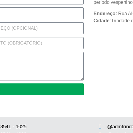
período vespertino
Endereço:
Rua Al
Cidade:
Trindade 
M
 3541 - 1025
@admtrind