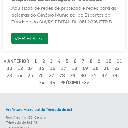
Aquisição de redes de proteção e redes para as
goleiras do Ginásio Municipal de Esportes de
Trindade do Sul/RS EDITAL DL 051 2026 ETP DL
VER EDITAL
« ANTERIOR
1
2
3
4
5
6
7
8
9
10
11
12
13
14
15
16
17
18
19
20
21
22
23
24
25
26
27
28
29
30
31
32
33
34
35
PRÓXIMO »
Prefeitura Municipal de Trindade do Sul
Rua Alecrim, 120, Centro
Trindade do Sul-RS
CEP 99615-000.