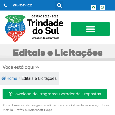
(54) 3541-1025
Serviços ao Cidadão
Editais e Licitações
Você está aqui >>
Home
/
Editais e Licitações
Download do Programa Gerador de Propostas
Para download do programa utilize preferencialmente os navegadores
Mozilla Firefox ou Microsoft Edge.