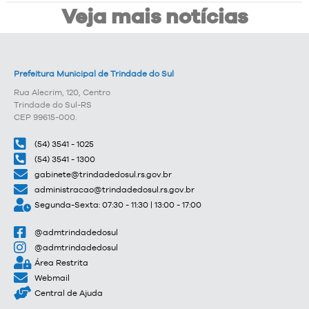
Veja mais notícias
Prefeitura Municipal de Trindade do Sul
Rua Alecrim, 120, Centro
Trindade do Sul-RS
CEP 99615-000.
(54) 3541 - 1025
(54) 3541 - 1300
gabinete@trindadedosul.rs.gov.br
administracao@trindadedosul.rs.gov.br
Segunda-Sexta: 07:30 - 11:30 | 13:00 - 17:00
@admtrindadedosul
@admtrindadedosul
Área Restrita
Webmail
Central de Ajuda