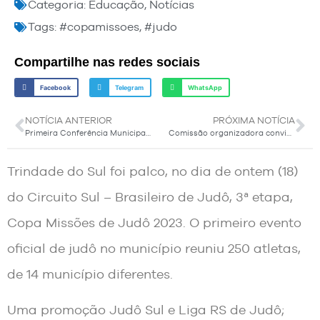
Categoria:
Educação
,
Notícias
Tags:
#copamissoes
,
#judo
Compartilhe nas redes sociais
Facebook
Telegram
WhatsApp
NOTÍCIA ANTERIOR
PRÓXIMA NOTÍCIA
Primeira Conferência Municipal de Cultura de Trindade do Sul será realizada na próxima quinta-feira (22)
Comissão organizadora convida para o Lançamento Oficial da Expotrisul 2023
Trindade do Sul foi palco, no dia de ontem (18)
do Circuito Sul – Brasileiro de Judô, 3ª etapa,
Copa Missões de Judô 2023. O primeiro evento
oficial de judô no município reuniu 250 atletas,
de 14 município diferentes.
Uma promoção Judô Sul e Liga RS de Judô;