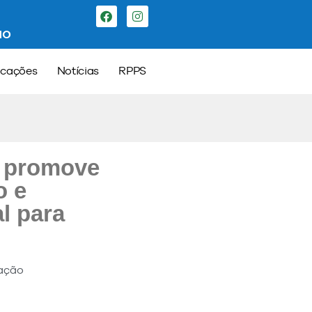
ão
icações
Notícias
RPPS
e promove
o e
l para
ação