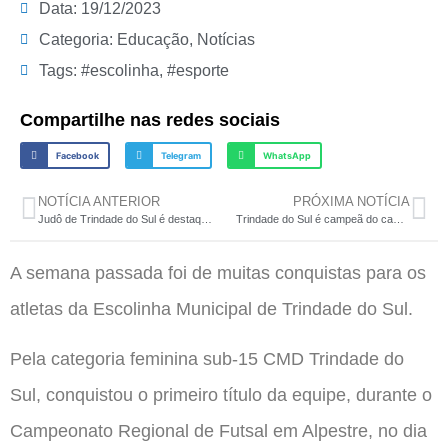
Data:
19/12/2023
Categoria:
Educação
,
Notícias
Tags:
#escolinha
,
#esporte
Compartilhe nas redes sociais
Facebook
Telegram
WhatsApp
NOTÍCIA ANTERIOR
PRÓXIMA NOTÍCIA
Judô de Trindade do Sul é destaque no último campeonato oficial de 2023
Trindade do Sul é campeã do campeonato da Liga Integração e Amizade
A semana passada foi de muitas conquistas para os
atletas da Escolinha Municipal de Trindade do Sul.
Pela categoria feminina sub-15 CMD Trindade do
Sul, conquistou o primeiro título da equipe, durante o
Campeonato Regional de Futsal em Alpestre, no dia