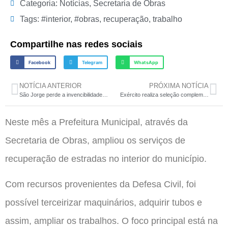
Categoria:
Notícias
,
Secretaria de Obras
Tags:
#interior
,
#obras
,
recuperação
,
trabalho
Compartilhe nas redes sociais
Facebook
Telegram
WhatsApp
NOTÍCIA ANTERIOR
PRÓXIMA NOTÍCIA
São Jorge perde a invencibilidade no futebol de campo
Exército realiza seleção complementar em Trindade do Sul
Neste mês a Prefeitura Municipal, através da
Secretaria de Obras, ampliou os serviços de
recuperação de estradas no interior do município.
Com recursos provenientes da Defesa Civil, foi
possível terceirizar maquinários, adquirir tubos e
assim, ampliar os trabalhos. O foco principal está na