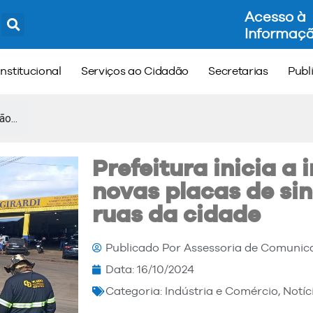
Acesso à
Informaç
Institucional
Serviços ao Cidadão
Secretarias
Publ
ão...
Prefeitura inicia a 
novas placas de si
ruas da cidade
Publicado Por
Assessoria de Comunic
Data:
16/10/2024
Categoria:
Indústria e Comércio
,
Notíc