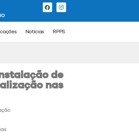
ão
icações
Notícias
RPPS
instalação de
nalização nas
ação
ias