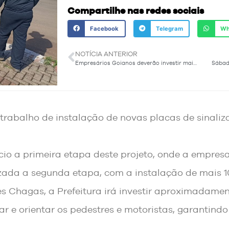
Compartilhe nas redes sociais
Facebook
Telegram
Wh
NOTÍCIA ANTERIOR
Empresários Goianos deverão investir mais de R$ 120 milhões em fábrica de ração em Trindade do Sul
o trabalho de instalação de novas placas de sinal
ício a primeira etapa deste projeto, onde a empres
alizada a segunda etapa, com a instalação de mais 1
s Chagas, a Prefeitura irá investir aproximadament
mar e orientar os pedestres e motoristas, garantind