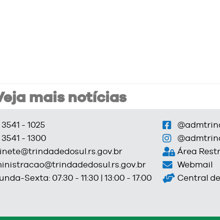
Veja mais notícias
 3541 - 1025
@admtrin
 3541 - 1300
@admtrin
inete@trindadedosul.rs.gov.br
Área Restr
inistracao@trindadedosul.rs.gov.br
Webmail
nda-Sexta: 07:30 - 11:30 | 13:00 - 17:00
Central d