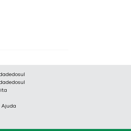
dadedosul
dadedosul
ita
e Ajuda