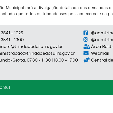
ção Municipal fará a divulgação detalhada das demandas d
antindo que todos os trindadenses possam exercer sua par
 3541 - 1025
@admtrin
 3541 - 1300
@admtrin
inete@trindadedosul.rs.gov.br
Área Restr
inistracao@trindadedosul.rs.gov.br
Webmail
nda-Sexta: 07:30 - 11:30 | 13:00 - 17:00
Central d
o Sul