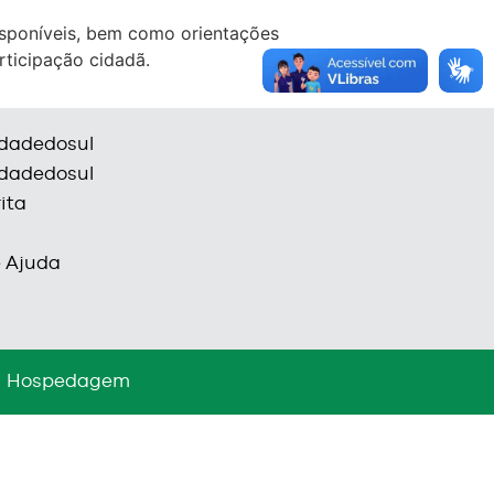
isponíveis, bem como orientações
ticipação cidadã.
dadedosul
dadedosul
ita
e Ajuda
Hospedagem