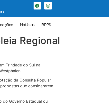
ão
icações
Notícias
RPPS
leia Regional
ram Trindade do Sul na
 Westphalen.
votação da Consulta Popular
s propostas que considerarem
ivo do Governo Estadual ou