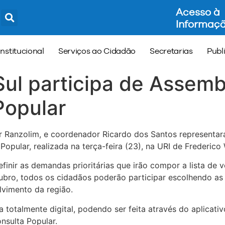
Acesso à
Informaç
Institucional
Serviços ao Cidadão
Secretarias
Publ
Sul participa de Assemb
Popular
cir Ranzolim, e coordenador Ricardo dos Santos representa
opular, realizada na terça-feira (23), na URI de Frederico
finir as demandas prioritárias que irão compor a lista de 
tubro, todos os cidadãos poderão participar escolhendo a
lvimento da região.
a totalmente digital, podendo ser feita através do aplicat
nsulta Popular.