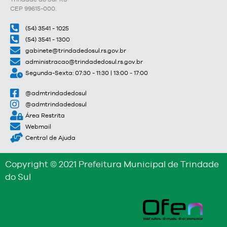
CEP 99615-000.
(54) 3541 - 1025
(54) 3541 - 1300
gabinete@trindadedosul.rs.gov.br
administracao@trindadedosul.rs.gov.br
Segunda-Sexta: 07:30 - 11:30 | 13:00 - 17:00
@admtrindadedosul
@admtrindadedosul
Área Restrita
Webmail
Central de Ajuda
Copyright © 2021 Prefeitura Municipal de Trindade
do Sul