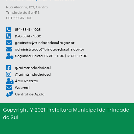
Rua Alecrim, 120, Centro
Trindade do Sul-RS
CEP 99615-000.
(54) 3541 - 1025
(54) 3541 - 1300
gabinete@trindadedosul.rs.gov.br
administracao@trindadedosul.rs.gov.br
Segunda-Sexta: 07:30 - 11:30 | 13:00 - 17:00
@admtrindadedosul
@admtrindadedosul
Área Restrita
Webmail
Central de Ajuda
Copyright © 2021 Prefeitura Municipal de Trindade
do Sul