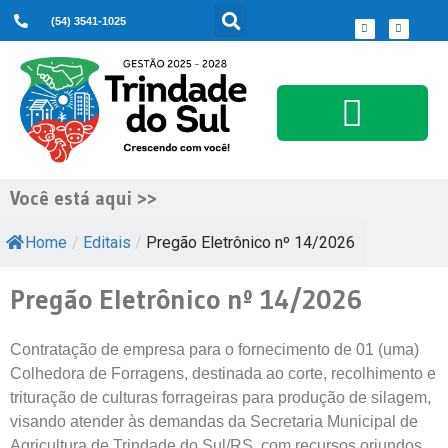
(54) 3541-1025
Serviços ao Cidadão
Você está aqui >>
Home
/
Editais
/
Pregão Eletrônico nº 14/2026
Pregão Eletrônico nº 14/2026
Contratação de empresa para o fornecimento de 01 (uma)
Colhedora de Forragens, destinada ao corte, recolhimento e
trituração de culturas forrageiras para produção de silagem,
visando atender às demandas da Secretaria Municipal de
Agricultura de Trindade do Sul/RS, com recursos oriundos