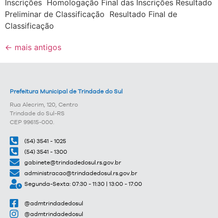
Inscrições Homologação Final das Inscrições Resultado
Preliminar de Classificação Resultado Final de
Classificação
←
mais antigos
Prefeitura Municipal de Trindade do Sul
Rua Alecrim, 120, Centro
Trindade do Sul-RS
CEP 99615-000.
(54) 3541 - 1025
(54) 3541 - 1300
gabinete@trindadedosul.rs.gov.br
administracao@trindadedosul.rs.gov.br
Segunda-Sexta: 07:30 - 11:30 | 13:00 - 17:00
@admtrindadedosul
@admtrindadedosul