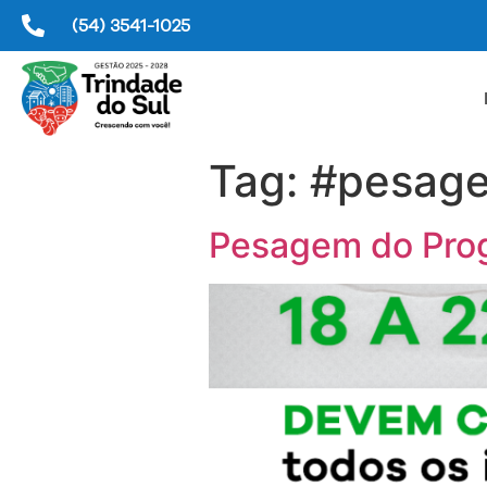
(54) 3541-1025
Tag:
#pesag
Pesagem do Prog