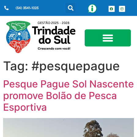
(54) 3541-1025
Serviços ao Cidadão
Tag:
#pesquepague
Pesque Pague Sol Nascente
promove Bolão de Pesca
Esportiva