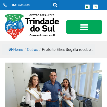
(54) 3541-1025
Serviços ao Cidadão
Home
/
Outros
/
Prefeito Elias Segalla recebe...