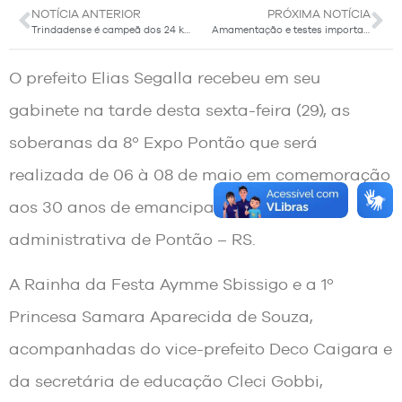
NOTÍCIA ANTERIOR
PRÓXIMA NOTÍCIA
Trindadense é campeã dos 24 km de Corridas de Montanha em Campos do Jordão
Amamentação e testes importantes são tema do próximo grupo de gestantes
O prefeito Elias Segalla recebeu em seu
gabinete na tarde desta sexta-feira (29), as
soberanas da 8º Expo Pontão que será
realizada de 06 à 08 de maio em comemoração
aos 30 anos de emancipação política e
administrativa de Pontão – RS.
A Rainha da Festa Aymme Sbissigo e a 1º
Princesa Samara Aparecida de Souza,
acompanhadas do vice-prefeito Deco Caigara e
da secretária de educação Cleci Gobbi,