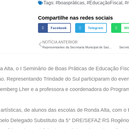
Tags:
#boaspráticas
,
#EducaçãoFiscal
,
#
Compartilhe nas redes sociais
Facebook
Telegram
Wh
NOTÍCIA ANTERIOR
Representantes da Secretaria Municipal de Saúde participam do 32° Congresso CosemsRS
Alta, o I Seminário de Boas Práticas de Educação Fis
ião. Representando Trindade do Sul participaram do eve
hemberg Lher e a professora e coordenadora do Progra
rtísticas, de alunos das escolas de Ronda Alta, com o 
a pelo Delegado Substituto da 5° DRE/SEFAZ RS Rogério