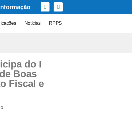
Informação
licações
Notícias
RPPS
icipa do I
 de Boas
o Fiscal e
ão