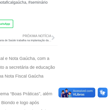
notaficalgaúcha
,
#seminário
atsApp
PRÓXIMA NOTÍCIA
Secretaria de Saúde trabalha na implantação das Práticas Integrativas em Saúde – PICS
cal e Nota Gaúcha, com a
nto a secretária de educação
ma Nota Fiscal Gaúcha
tema “Boas Práticas”, além
 Biondo e logo após