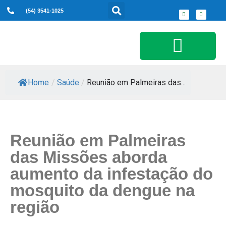
(54) 3541-1025
Serviços ao Cidadão
Home
/
Saúde
/
Reunião em Palmeiras das...
Reunião em Palmeiras
das Missões aborda
aumento da infestação do
mosquito da dengue na
região