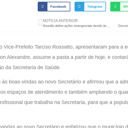
Facebook
Telegram
Wh
NOTÍCIA ANTERIOR
Reunião define ações emergenciais devido às chuvas
 o Vice-Prefeito Tarciso Rossatto, apresentaram para a 
n Alexandre, assume a pasta a partir de hoje, e contar
ão da Secretaria de Saúde.
eu às boas-vindas ao novo Secretário e afirmou que a a
 os espaços de atendimento e também ampliando o quad
ofissional que trabalha na Secretaria, para que a popu
vindas ao novo Secretário e enfatizou que o município d