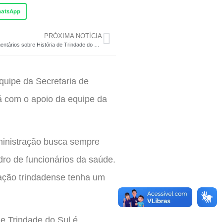
atsApp
PRÓXIMA NOTÍCIA
Documentários sobre História de Trindade do Sul e do CTG Lenço Preto serão exibidos no dia 24 de maio
equipe da Secretaria de
á com o apoio da equipe da
dministração busca sempre
ro de funcionários da saúde.
lação trindadense tenha um
e Trindade do Sul é