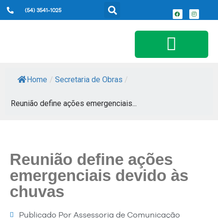
(54) 3541-1025
Serviços ao Cidadão
Home
/
Secretaria de Obras
/
Reunião define ações emergenciais...
Reunião define ações
emergenciais devido às
chuvas
Publicado Por
Assessoria de Comunicação