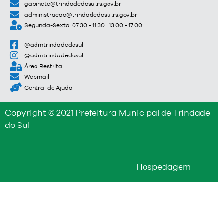
gabinete@trindadedosul.rs.gov.br
administracao@trindadedosul.rs.gov.br
Segunda-Sexta: 07:30 - 11:30 | 13:00 - 17:00
@admtrindadedosul
@admtrindadedosul
Área Restrita
Webmail
Central de Ajuda
Copyright © 2021 Prefeitura Municipal de Trindade
do Sul
Hospedagem