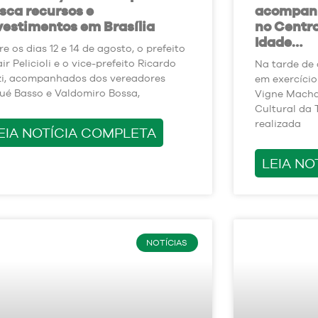
sca recursos e
acompanh
vestimentos em Brasília
no Centro
Idade…
re os dias 12 e 14 de agosto, o prefeito
ir Pelicioli e o vice-prefeito Ricardo
Na tarde de q
zi, acompanhados dos vereadores
em exercício
ué Basso e Valdomiro Bossa,
Vigne Macha
Cultural da 
realizada
EIA NOTÍCIA COMPLETA
LEIA NO
NOTÍCIAS