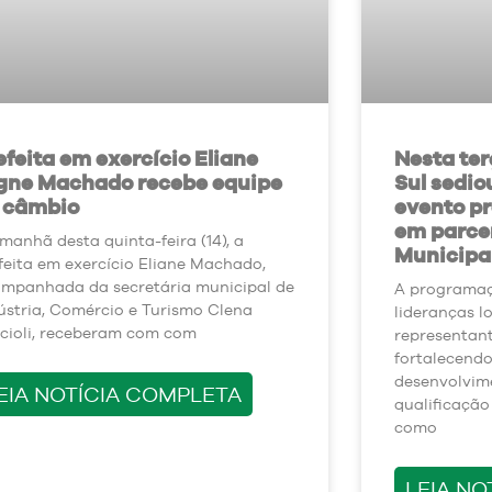
efeita em exercício Eliane
Nesta ter
gne Machado recebe equipe
Sul sedi
 câmbio
evento p
em parcer
manhã desta quinta-feira (14), a
Municipal
feita em exercício Eliane Machado,
mpanhada da secretária municipal de
A programaç
ústria, Comércio e Turismo Clena
lideranças l
icioli, receberam com com
representant
fortalecendo
desenvolvim
EIA NOTÍCIA COMPLETA
qualificação
como
LEIA NO