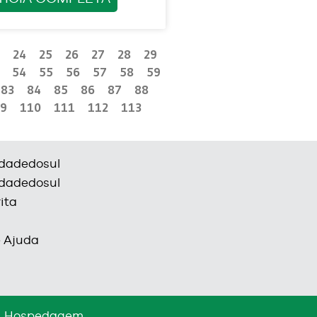
24
25
26
27
28
29
54
55
56
57
58
59
83
84
85
86
87
88
9
110
111
112
113
dadedosul
dadedosul
ita
e Ajuda
Hospedagem