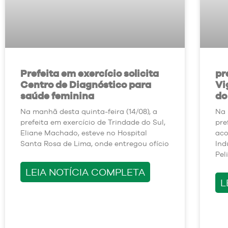
Prefeita em exercício solicita
pr
Centro de Diagnóstico para
Vi
saúde feminina
do
Na manhã desta quinta-feira (14/08), a
Na 
prefeita em exercício de Trindade do Sul,
pre
Eliane Machado, esteve no Hospital
aco
Santa Rosa de Lima, onde entregou ofício
Ind
Pel
LEIA NOTÍCIA COMPLETA
L