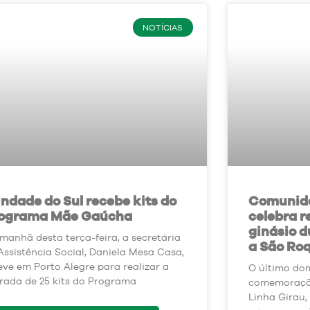
NOTÍCIAS
indade do Sul recebe kits do
Comunida
ograma Mãe Gaúcha
celebra 
ginásio d
manhã desta terça-feira, a secretária
a São Ro
Assistência Social, Daniela Mesa Casa,
eve em Porto Alegre para realizar a
O último domi
irada de 25 kits do Programa
comemoraçã
Linha Girau,