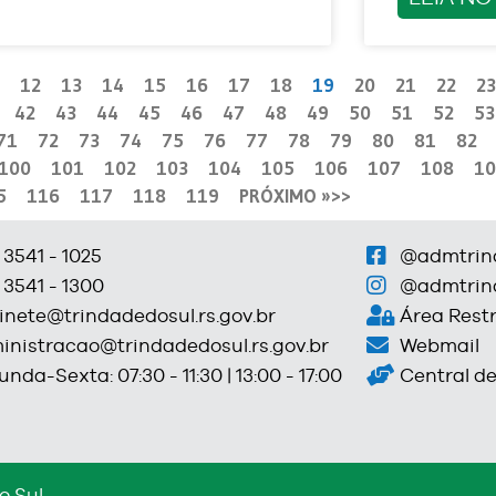
12
13
14
15
16
17
18
19
20
21
22
23
42
43
44
45
46
47
48
49
50
51
52
53
71
72
73
74
75
76
77
78
79
80
81
82
100
101
102
103
104
105
106
107
108
10
5
116
117
118
119
PRÓXIMO »
 3541 - 1025
@admtrin
 3541 - 1300
@admtrin
inete@trindadedosul.rs.gov.br
Área Restr
inistracao@trindadedosul.rs.gov.br
Webmail
nda-Sexta: 07:30 - 11:30 | 13:00 - 17:00
Central d
o Sul