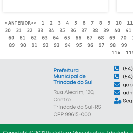
« ANTERIOR
1
2
3
4
5
6
7
8
9
10
11
30
31
32
33
34
35
36
37
38
39
40
41
60
61
62
63
64
65
66
67
68
69
70
89
90
91
92
93
94
95
96
97
98
99
114
11
(54)
Prefeitura
Municipal de
(54)
Trindade do Sul
gab
Rua Alecrim, 120,
adm
Centro
Segu
Trindade do Sul-RS
CEP 99615-000.
Copyright © 2021 Prefeitura Municipal de Trindade d