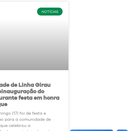
NOTÍCIAS
de de Linha Girau
reinauguração do
urante festa em honra
que
ngo (17) foi de festa e
o para a comunidade de
 que celebrou a