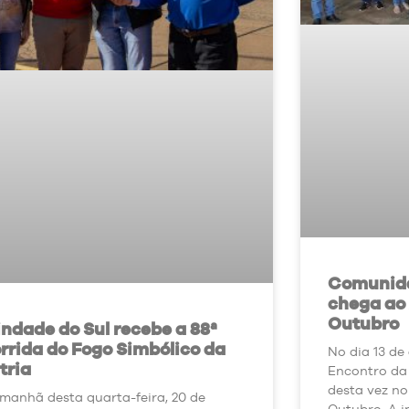
Comunid
chega ao
Outubro
indade do Sul recebe a 88ª
rrida do Fogo Simbólico da
No dia 13 de
tria
Encontro da
desta vez n
manhã desta quarta-feira, 20 de
Outubro. A i