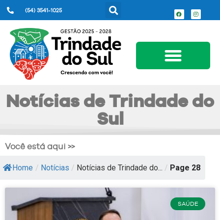
(54) 3541-1025
Serviços ao Cidadão
Notícias de Trindade do
Sul
Você está aqui >>
Home
/
Notícias
/
Notícias de Trindade do...
/
Page 28
SAÚDE