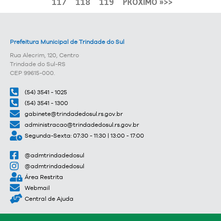
117
118
119
PRÓXIMO »
Prefeitura Municipal de Trindade do Sul
Rua Alecrim, 120, Centro
Trindade do Sul-RS
CEP 99615-000.
(54) 3541 - 1025
(54) 3541 - 1300
gabinete@trindadedosul.rs.gov.br
administracao@trindadedosul.rs.gov.br
Segunda-Sexta: 07:30 - 11:30 | 13:00 - 17:00
@admtrindadedosul
@admtrindadedosul
Área Restrita
Webmail
Central de Ajuda