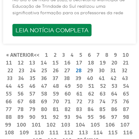
Educação de Trindade do Sul realizou uma
significativa formação para os professores da rede
LEIA NOTÍCIA COMPLETA
« ANTERIOR
1
2
3
4
5
6
7
8
9
10
11
12
13
14
15
16
17
18
19
20
21
22
23
24
25
26
27
28
29
30
31
32
33
34
35
36
37
38
39
40
41
42
43
44
45
46
47
48
49
50
51
52
53
54
55
56
57
58
59
60
61
62
63
64
65
66
67
68
69
70
71
72
73
74
75
76
77
78
79
80
81
82
83
84
85
86
87
88
89
90
91
92
93
94
95
96
97
98
99
100
101
102
103
104
105
106
107
108
109
110
111
112
113
114
115
116