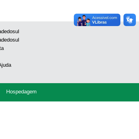
adedosul
adedosul
ta
Ajuda
Hospedagem