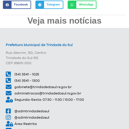
Facebook
Telegram
WhatsApp
Veja mais notícias
Prefeitura Municipal de Trindade do Sul
Rua Alecrim, 120, Centro
Trindade do Sul-RS
CEP 99615-000.
(54) 3541 - 1025
(54) 3541 - 1300
gabinete@trindadedosul.rs.gov.br
administracao@trindadedosul.rs.gov.br
Segunda-Sexta: 07:30 - 11:30 | 13:00 - 17:00
@admtrindadedosul
@admtrindadedosul
Área Restrita