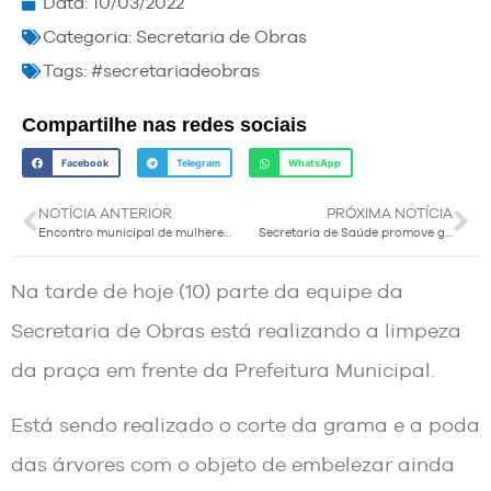
Data:
10/03/2022
Categoria:
Secretaria de Obras
Tags:
#secretariadeobras
Compartilhe nas redes sociais
Facebook
Telegram
WhatsApp
NOTÍCIA ANTERIOR
PRÓXIMA NOTÍCIA
Encontro municipal de mulheres foi marcado por muitas emoções, diversão e um grande número de mulheres presentes
Secretaria de Saúde promove grupos de atividades físicas para idosos
Na tarde de hoje (10) parte da equipe da
Secretaria de Obras está realizando a limpeza
da praça em frente da Prefeitura Municipal.
Está sendo realizado o corte da grama e a poda
das árvores com o objeto de embelezar ainda