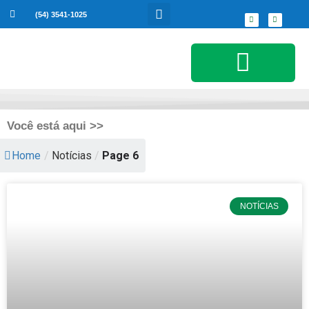
(54) 3541-1025
Serviços ao Cidadão
Você está aqui >>
Home
/
Notícias
/
Page 6
NOTÍCIAS