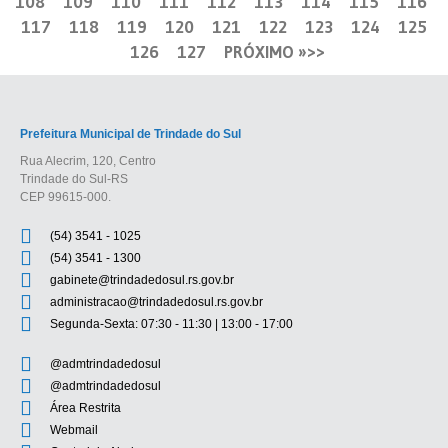
108
109
110
111
112
113
114
115
116
117
118
119
120
121
122
123
124
125
126
127
PRÓXIMO »
Prefeitura Municipal de Trindade do Sul
Rua Alecrim, 120, Centro
Trindade do Sul-RS
CEP 99615-000.
(54) 3541 - 1025
(54) 3541 - 1300
gabinete@trindadedosul.rs.gov.br
administracao@trindadedosul.rs.gov.br
Segunda-Sexta: 07:30 - 11:30 | 13:00 - 17:00
@admtrindadedosul
@admtrindadedosul
Área Restrita
Webmail