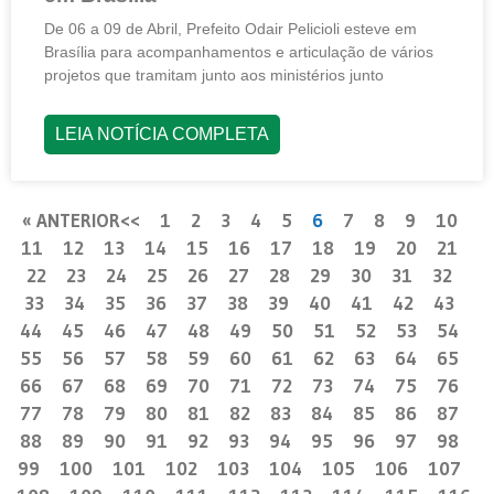
De 06 a 09 de Abril, Prefeito Odair Pelicioli esteve em
Brasília para acompanhamentos e articulação de vários
projetos que tramitam junto aos ministérios junto
LEIA NOTÍCIA COMPLETA
« ANTERIOR
1
2
3
4
5
6
7
8
9
10
11
12
13
14
15
16
17
18
19
20
21
22
23
24
25
26
27
28
29
30
31
32
33
34
35
36
37
38
39
40
41
42
43
44
45
46
47
48
49
50
51
52
53
54
55
56
57
58
59
60
61
62
63
64
65
66
67
68
69
70
71
72
73
74
75
76
77
78
79
80
81
82
83
84
85
86
87
88
89
90
91
92
93
94
95
96
97
98
99
100
101
102
103
104
105
106
107