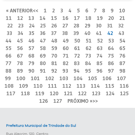
« ANTERIOR
1
2
3
4
5
6
7
8
9
10
11
12
13
14
15
16
17
18
19
20
21
22
23
24
25
26
27
28
29
30
31
32
33
34
35
36
37
38
39
40
41
42
43
44
45
46
47
48
49
50
51
52
53
54
55
56
57
58
59
60
61
62
63
64
65
66
67
68
69
70
71
72
73
74
75
76
77
78
79
80
81
82
83
84
85
86
87
88
89
90
91
92
93
94
95
96
97
98
99
100
101
102
103
104
105
106
107
108
109
110
111
112
113
114
115
116
117
118
119
120
121
122
123
124
125
126
127
PRÓXIMO »
Prefeitura Municipal de Trindade do Sul
Rua Alecrim, 120, Centro