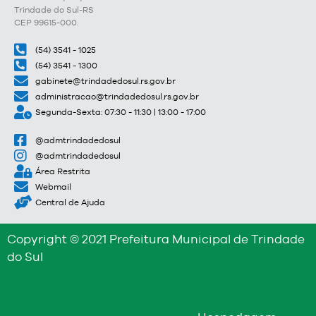
Trindade do Sul-RS
CEP 99615-000.
(54) 3541 - 1025
(54) 3541 - 1300
gabinete@trindadedosul.rs.gov.br
administracao@trindadedosul.rs.gov.br
Segunda-Sexta: 07:30 - 11:30 | 13:00 - 17:00
@admtrindadedosul
@admtrindadedosul
Área Restrita
Webmail
Central de Ajuda
Copyright © 2021 Prefeitura Municipal de Trindade
do Sul