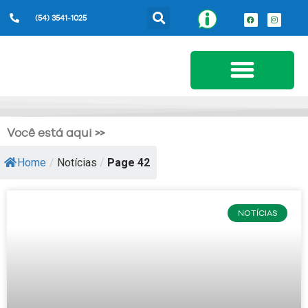
(54) 3541-1025
Serviços ao Cidadão
Você está aqui >>
Home
/
Notícias
/
Page 42
NOTÍCIAS