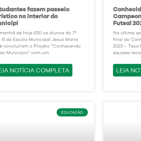
tudantes fazem passeio
Conhecido
rístico no interior do
Campeona
nicípi
Futsal 20
manhã de hoje (05) os alunos do 7º
Na última sex
 B da Escola Municipal Jesus Maria
final do Cam
é concluíram o Projeto “Conhecendo
2023 – Taça
so Município” com um
equipes lev
EIA NOTÍCIA COMPLETA
LEIA NO
EDUCAÇÃO