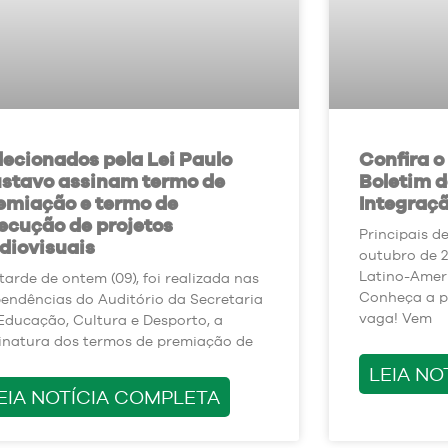
lecionados pela Lei Paulo
Confira o
stavo assinam termo de
Boletim 
emiação e termo de
Integraçã
ecução de projetos
Principais d
diovisuais
outubro de 2
Latino-Amer
tarde de ontem (09), foi realizada nas
Conheça a p
endências do Auditório da Secretaria
vaga! Vem
Educação, Cultura e Desporto, a
inatura dos termos de premiação de
LEIA NO
EIA NOTÍCIA COMPLETA