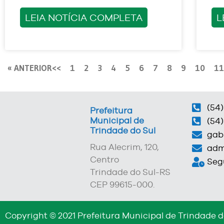
LEIA NOTÍCIA COMPLETA
L
« ANTERIOR
1
2
3
4
5
6
7
8
9
10
11
(54)
Prefeitura
Municipal de
(54)
Trindade do Sul
gab
Rua Alecrim, 120,
adm
Centro
Segu
Trindade do Sul-RS
CEP 99615-000.
Copyright © 2021 Prefeitura Municipal de Trindade d