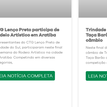
G Lenço Preto participa de
Trindade 
deio Artístico em Aratiba
Taça Bar
câmbio
resentantes do CTG Lenço Preto de
ndade do Sul, participaram neste final
Neste final 
semana do Rodeio Artístico na cidade
câmbio de Tr
Aratiba. Competindo em diversas
Taça Barão 
egorias,
competição r
EIA NOTÍCIA COMPLETA
LEIA NO