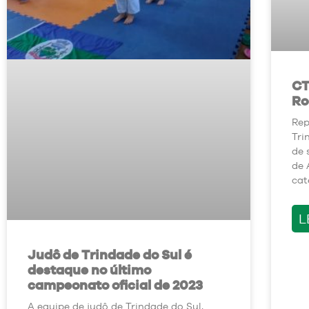
CT
Ro
Rep
Tri
de 
de 
cat
L
Judô de Trindade do Sul é
destaque no último
campeonato oficial de 2023
A equipe de judô de Trindade do Sul,