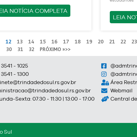
estudantes
EIA NOTÍCIA COMPLETA
LEIA NO
12
13
14
15
16
17
18
19
20
21
22
23
30
31
32
PRÓXIMO »
 3541 - 1025
@admtrin
 3541 - 1300
@admtrin
inete@trindadedosul.rs.gov.br
Área Restr
inistracao@trindadedosul.rs.gov.br
Webmail
nda-Sexta: 07:30 - 11:30 | 13:00 - 17:00
Central d
o Sul