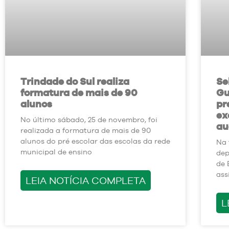
Trindade do Sul realiza
Se
formatura de mais de 90
Gu
alunos
pr
ex
No último sábado, 25 de novembro, foi
au
realizada a formatura de mais de 90
alunos do pré escolar das escolas da rede
Na 
municipal de ensino
dep
de 
ass
LEIA NOTÍCIA COMPLETA
L