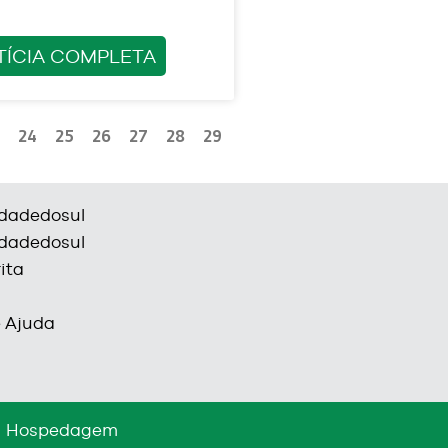
TÍCIA COMPLETA
24
25
26
27
28
29
dadedosul
dadedosul
ita
e Ajuda
Hospedagem