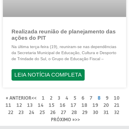
Realizada reunião de planejamento das
ações do PIT
Na última terça-feira (19), reuniram-se nas dependências
da Secretaria Municipal de Educação, Cultura e Desporto
de Trindade do Sul, o Grupo de Educação Fiscal –
LEIA NOTÍCIA COMPLETA
« ANTERIOR
1
2
3
4
5
6
7
8
9
10
11
12
13
14
15
16
17
18
19
20
21
22
23
24
25
26
27
28
29
30
31
32
PRÓXIMO »