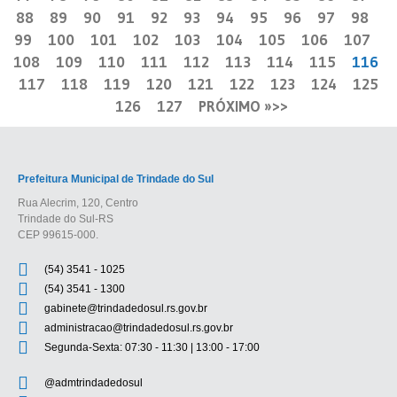
88
89
90
91
92
93
94
95
96
97
98
99
100
101
102
103
104
105
106
107
108
109
110
111
112
113
114
115
116
117
118
119
120
121
122
123
124
125
126
127
PRÓXIMO »
Prefeitura Municipal de Trindade do Sul
Rua Alecrim, 120, Centro
Trindade do Sul-RS
CEP 99615-000.
(54) 3541 - 1025
(54) 3541 - 1300
gabinete@trindadedosul.rs.gov.br
administracao@trindadedosul.rs.gov.br
Segunda-Sexta: 07:30 - 11:30 | 13:00 - 17:00
@admtrindadedosul