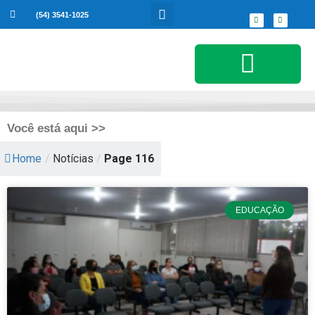
(54) 3541-1025
Serviços ao Cidadão
Você está aqui >>
Home
/
Notícias
/
Page 116
EDUCAÇÃO