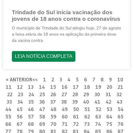
Trindade do Sul inicia vacinação dos
jovens de 18 anos contra o coronavírus
O município de Trindade do Sul atingiu hoje, 27 de agosto
a faixa etária de 18 anos na aplicação da primeira dose
da vacina contra
LEIA NOTÍCIA COMPLETA
« ANTERIOR
1
2
3
4
5
6
7
8
9
10
11
12
13
14
15
16
17
18
19
20
21
22
23
24
25
26
27
28
29
30
31
32
33
34
35
36
37
38
39
40
41
42
43
44
45
46
47
48
49
50
51
52
53
54
55
56
57
58
59
60
61
62
63
64
65
66
67
68
69
70
71
72
73
74
75
76
77
78
79
80
81
82
83
84
85
86
87