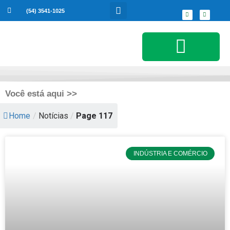
(54) 3541-1025
Serviços ao Cidadão
Você está aqui >>
Home
/
Notícias
/
Page 117
INDÚSTRIA E COMÉRCIO