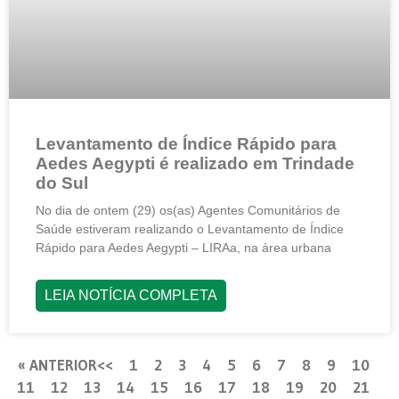
Levantamento de Índice Rápido para
Aedes Aegypti é realizado em Trindade
do Sul
No dia de ontem (29) os(as) Agentes Comunitários de
Saúde estiveram realizando o Levantamento de Índice
Rápido para Aedes Aegypti – LIRAa, na área urbana
LEIA NOTÍCIA COMPLETA
« ANTERIOR
1
2
3
4
5
6
7
8
9
10
11
12
13
14
15
16
17
18
19
20
21