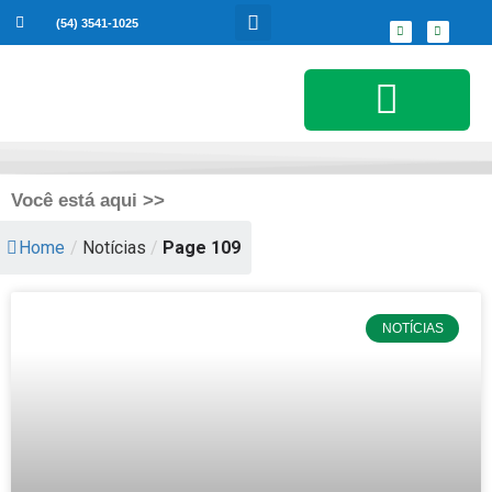
(54) 3541-1025
Serviços ao Cidadão
Você está aqui >>
Home
/
Notícias
/
Page 109
NOTÍCIAS