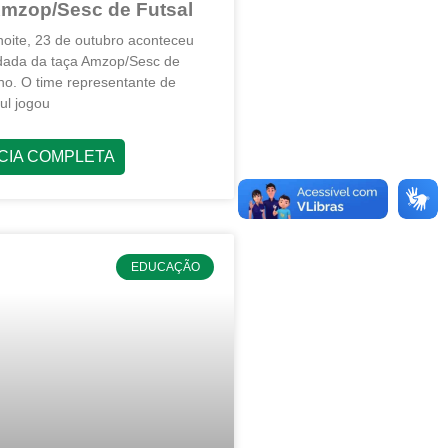
Amzop/Sesc de Futsal
oite, 23 de outubro aconteceu
dada da taça Amzop/Sesc de
no. O time representante de
ul jogou
ÍCIA COMPLETA
EDUCAÇÃO