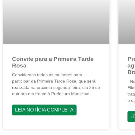
Convite para a Primeira Tarde
Pr
Rosa
ag
Br
Convidamos todas as mulheres para
participar da Primeira Tarde Rosa, que será
No 
realizada na próxima segunda-feira, dia 25 de
Elia
outubro em frente à Prefeitura Municipal.
tra
e d
LEIA NOTÍCIA COMPLETA
L