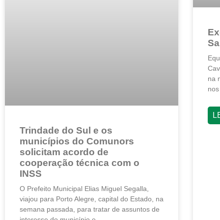
Ex
Sa
Equ
Cav
na 
nos
L
Trindade do Sul e os
municípios do Comunors
solicitam acordo de
cooperação técnica com o
INSS
O Prefeito Municipal Elias Miguel Segalla,
viajou para Porto Alegre, capital do Estado, na
semana passada, para tratar de assuntos de
interesse do município e