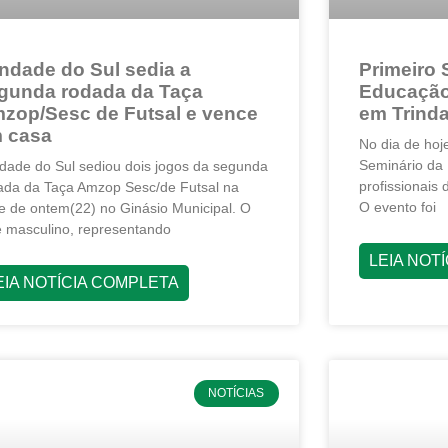
indade do Sul sedia a
Primeiro 
gunda rodada da Taça
Educação 
zop/Sesc de Futsal e vence
em Trinda
 casa
No dia de hoje
Seminário da 
ndade do Sul sediou dois jogos da segunda
profissionais
ada da Taça Amzop Sesc/de Futsal na
O evento foi
te de ontem(22) no Ginásio Municipal. O
e masculino, representando
LEIA NOT
EIA NOTÍCIA COMPLETA
NOTÍCIAS