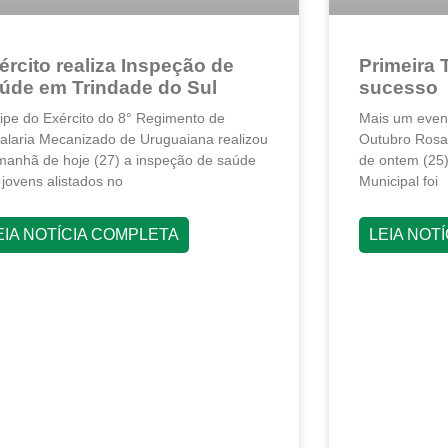
ército realiza Inspeção de
Primeira 
úde em Trindade do Sul
sucesso
ipe do Exército do 8° Regimento de
Mais um event
alaria Mecanizado de Uruguaiana realizou
Outubro Rosa 
manhã de hoje (27) a inspeção de saúde
de ontem (25)
 jovens alistados no
Municipal foi
EIA NOTÍCIA COMPLETA
LEIA NOT