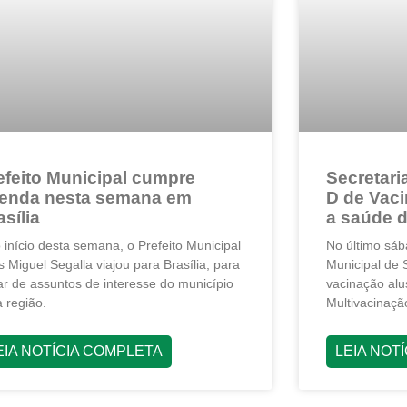
efeito Municipal cumpre
Secretari
enda nesta semana em
D de Vaci
asília
a saúde 
início desta semana, o Prefeito Municipal
No último sáb
s Miguel Segalla viajou para Brasília, para
Municipal de
tar de assuntos de interesse do município
vacinação al
a região.
Multivacinaçã
EIA NOTÍCIA COMPLETA
LEIA NOT